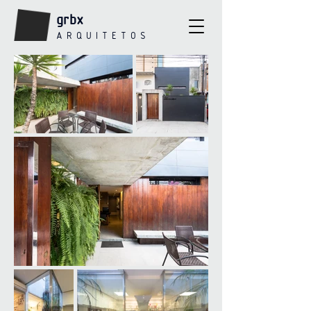
grbx
A R Q U I T E T O S