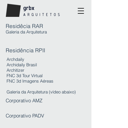
grbx
A R Q U I T E T O S
Residêcia RAR
Galeria da Arquitetura
Residência RPII
Archdaily
Archidaily Brasil
Architizer
FNC 3d Tour Virtual
FNC 3d Imagens Aéreas
Galeria da Arquitetura (vídeo abaixo)
Corporativo AMZ
Corporativo PADV