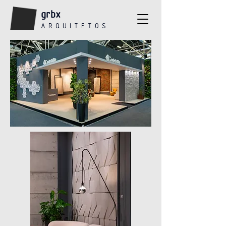
grbx
A R Q U I T E T O S