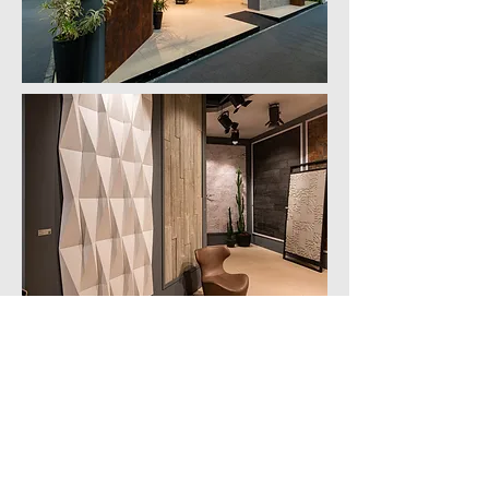
CASTELATTO -CERSAIE
2019
Projeto do estande da Castelatto para a
Expo Cersaie 2019
Cliente : Castelatto