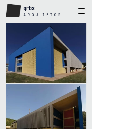
grbx
A R Q U I T E T O S