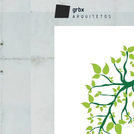
grbx
A R Q U I T E T O S